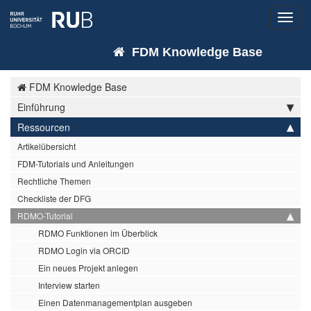
Toggl
navig
FDM Knowledge Base
FDM Knowledge Base
Einführung
Ressourcen
Artikelübersicht
FDM-Tutorials und Anleitungen
Rechtliche Themen
Checkliste der DFG
RDMO-Tutorial
RDMO Funktionen im Überblick
RDMO Login via ORCID
Ein neues Projekt anlegen
Interview starten
Einen Datenmanagementplan ausgeben