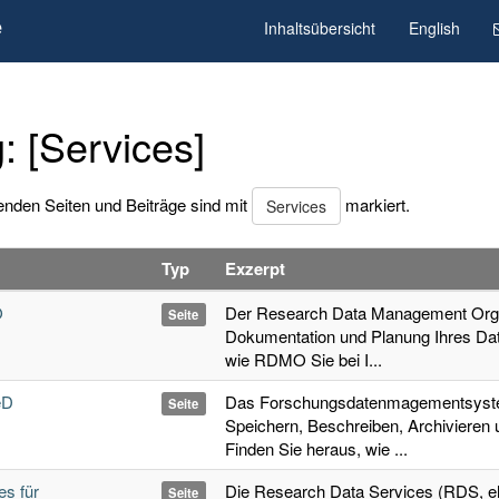
e
Inhaltsübersicht
English
: [Services]
enden Seiten und Beiträge sind mit
markiert.
Services
Typ
Exzerpt
O
Der Research Data Management Organ
Seite
Dokumentation und Planung Ihres Da
wie RDMO Sie bei I...
eD
Das Forschungsdatenmagementsyste
Seite
Speichern, Beschreiben, Archivieren 
Finden Sie heraus, wie ...
es für
Die Research Data Services (RDS, 
Seite