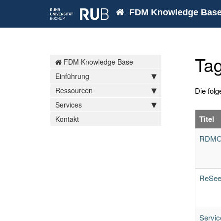
FDM Knowledge Bas
Tag
FDM Knowledge Base
Einführung
Die folg
Ressourcen
Services
Titel
Kontakt
RDM
ReSe
Servic